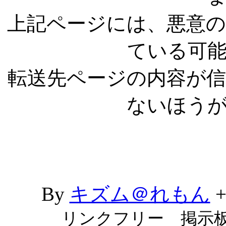
上記ページには、悪意
ている可
転送先ページの内容が
ないほう
By
キズム＠れもん
リンクフリー 掲示