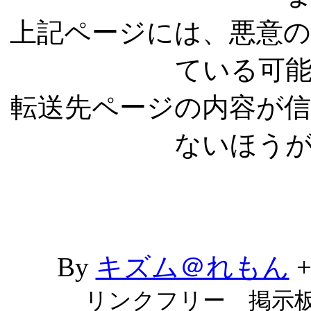
上記ページには、悪意
ている可
転送先ページの内容が
ないほう
By
キズム＠れもん
リンクフリー 掲示