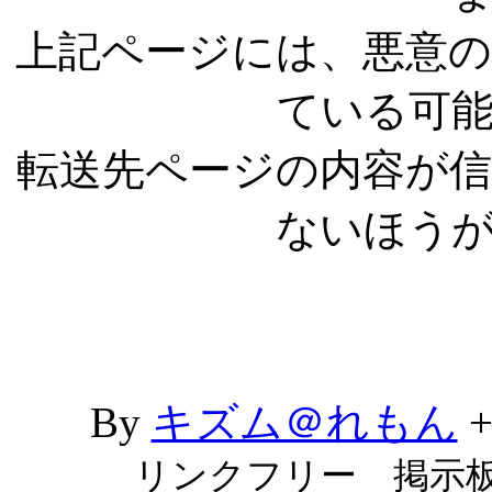
上記ページには、悪意
ている可
転送先ページの内容が
ないほう
By
キズム＠れもん
リンクフリー 掲示