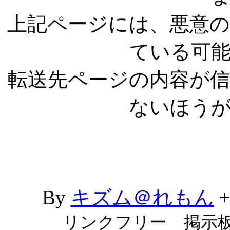
上記ページには、悪意
ている可
転送先ページの内容が
ないほう
By
キズム＠れもん
リンクフリー 掲示