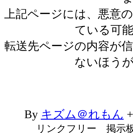
上記ページには、悪意
ている可
転送先ページの内容が
ないほう
By
キズム＠れもん
リンクフリー 掲示