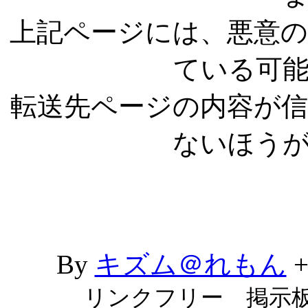
上記ページには、悪意
ている可
転送先ページの内容が
ないほう
By
キズム＠れもん
リンクフリー 掲示