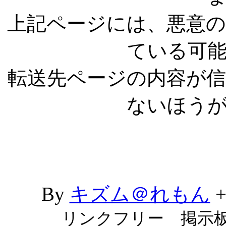
上記ページには、悪意
ている可
転送先ページの内容が
ないほう
By
キズム＠れもん
リンクフリー 掲示