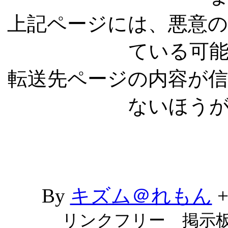
上記ページには、悪意
ている可
転送先ページの内容が
ないほう
By
キズム＠れもん
リンクフリー 掲示